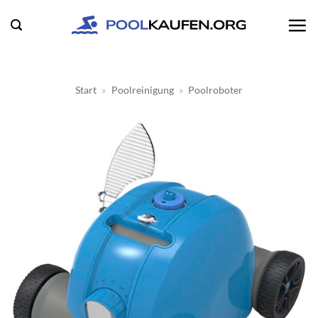
Zum
Inhalt
springen
Start
»
Poolreinigung
»
Poolroboter