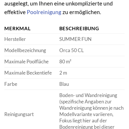
ausgelegt, um Ihnen eine unkomplizierte und
effektive
Poolreinigung
zu ermöglichen.
MERKMAL
BESCHREIBUNG
Hersteller
SUMMER FUN
Modellbezeichnung
Orca 50 CL
Maximale Poolfläche
80 m²
Maximale Beckentiefe
2 m
Farbe
Blau
Boden- und Wandreinigung
(spezifische Angaben zur
Wandreinigung können je nach
Reinigungsart
Modellvariante variieren,
Fokus liegt hier auf der
Bodenreinigung bei dieser