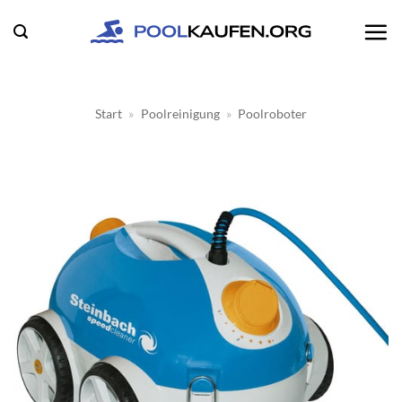
Zum
Inhalt
springen
Start
»
Poolreinigung
»
Poolroboter