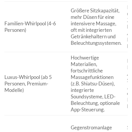
Pa
Größere Sitzkapazität,
u
mehr Düsen für eine
Zu
Familien-Whirlpool (4-6
intensivere Massage,
be
Personen)
oft mit integrierten
At
Getränkehaltern und
Fi
Beleuchtungssystemen.
hä
Hochwertige
De
Materialien,
Pr
fortschrittliche
Au
Luxus-Whirlpool (ab 5
Massagefunktionen
So
Personen, Premium-
(z.B. Shiatsu-Düsen),
„I
Modelle)
integrierte
du
Soundsysteme, LED-
Pr
Beleuchtung, optionale
be
App-Steuerung.
Gegenstromanlage
Se