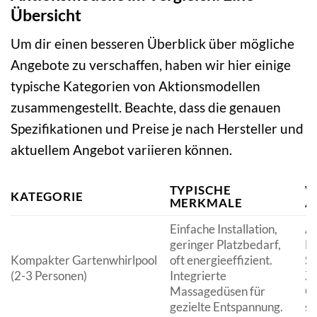
Übersicht
Um dir einen besseren Überblick über mögliche
Angebote zu verschaffen, haben wir hier einige
typische Kategorien von Aktionsmodellen
zusammengestellt. Beachte, dass die genauen
Spezifikationen und Preise je nach Hersteller und
aktuellem Angebot variieren können.
TYPISCHE
V
KATEGORIE
MERKMALE
A
Einfache Installation,
At
geringer Platzbedarf,
Ei
Kompakter Gartenwhirlpool
oft energieeffizient.
St
(2-3 Personen)
Integrierte
Zu
Massagedüsen für
Gu
gezielte Entspannung.
sa