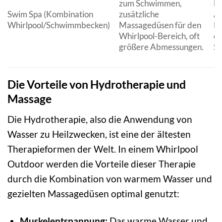
zum Schwimmen,
lu
Swim Spa (Kombination
zusätzliche
Ak
Whirlpool/Schwimmbecken)
Massagedüsen für den
Bu
Whirlpool-Bereich, oft
od
größere Abmessungen.
Sa
Die Vorteile von Hydrotherapie und
Massage
Die Hydrotherapie, also die Anwendung von
Wasser zu Heilzwecken, ist eine der ältesten
Therapieformen der Welt. In einem Whirlpool
Outdoor werden die Vorteile dieser Therapie
durch die Kombination von warmem Wasser und
gezielten Massagedüsen optimal genutzt:
Muskelentspannung:
Das warme Wasser und