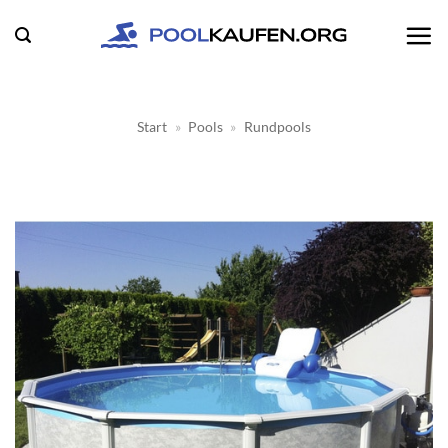
Zum
Inhalt
springen
Start
»
Pools
»
Rundpools