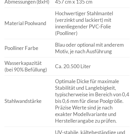
Abmessungen (BxH)
457 cm x 135 cm
Hochwertiger Stahlmantel
(verzinkt und lackiert) mit
Material Poolwand
innenliegender PVC-Folie
(Poolliner)
Blau oder optional mit anderem
Poolliner Farbe
Motiv, je nach Ausführung
Wasserkapazität
Ca. 20.500 Liter
(bei 90% Befüllung)
Optimale Dicke für maximale
Stabilität und Langlebigkeit,
typischerweise im Bereich von 0,4
Stahlwandstärke
bis 0,6 mm für diese Poolgröße.
Präzise Werte sind je nach
exakter Modellvariante und
Herstellerangabe zu prüfen.
UV-stabile, kältebeständige und