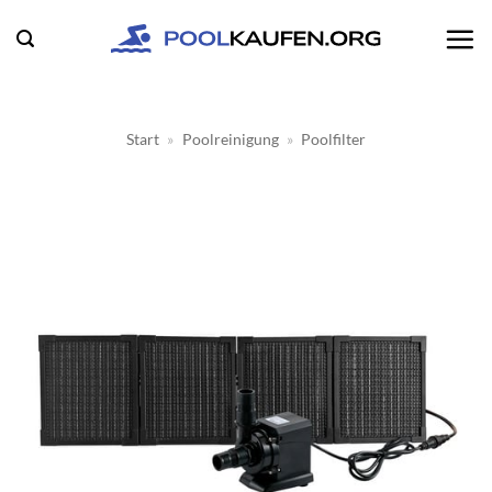
Zum
Inhalt
springen
Start
»
Poolreinigung
»
Poolfilter