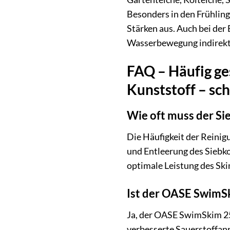
Besonders in den Frühling
Stärken aus. Auch bei de
Wasserbewegung indirekt 
FAQ – Häufig ge
Kunststoff – sc
Wie oft muss der S
Die Häufigkeit der Reinig
und Entleerung des Siebko
optimale Leistung des Sk
Ist der OASE SwimSk
Ja, der OASE SwimSkim 25 
verbesserte Sauerstoffanr