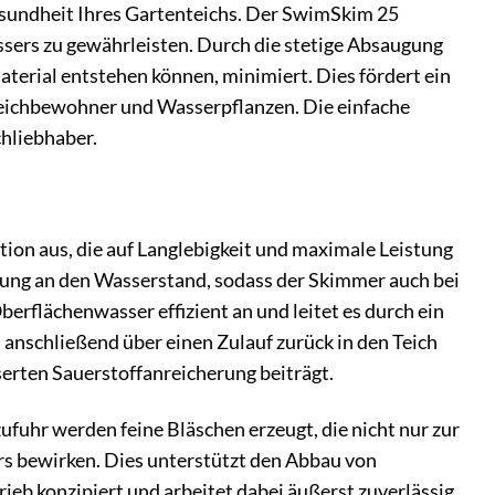
esundheit Ihres Gartenteichs. Der SwimSkim 25
assers zu gewährleisten. Durch die stetige Absaugung
terial entstehen können, minimiert. Dies fördert ein
Teichbewohner und Wasserpflanzen. Die einfache
chliebhaber.
on aus, die auf Langlebigkeit und maximale Leistung
ssung an den Wasserstand, sodass der Skimmer auch bei
erflächenwasser effizient an und leitet es durch ein
 anschließend über einen Zulauf zurück in den Teich
serten Sauerstoffanreicherung beiträgt.
zufuhr werden feine Bläschen erzeugt, die nicht nur zur
rs bewirken. Dies unterstützt den Abbau von
eb konzipiert und arbeitet dabei äußerst zuverlässig.