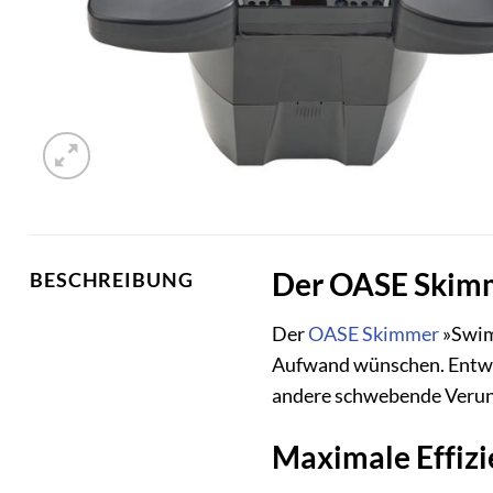
Der OASE Skimme
BESCHREIBUNG
Der
OASE
Skimmer
»SwimS
Aufwand wünschen. Entwick
andere schwebende Verunr
Maximale Effizi