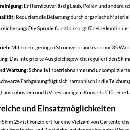
reinigung:
Entfernt zuverlässig Laub, Pollen und andere
lität:
Reduziert die Belastung durch organische Material
nreicherung:
Die Sprudelfunktion sorgt für eine kontinuier
rieb:
Mit einem geringen Stromverbrauch von nur 35 Watt
ung:
Das integrierte Ausgleichsgewicht reguliert den Sk
und Wartung:
Schnelle Inbetriebnahme und unkomplizierte 
schwarze Farbgebung fügt sich harmonisch in die Teichum
t aus robustem und UV-beständigem Kunststoff für eine l
iche und Einsatzmöglichkeiten
m 25« ist konzipiert für eine Vielzahl von Gartenteichsi
Schwimmteiche und Zierteiche, bei denen eine hohe Wasserq