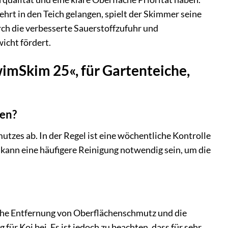
rt in den Teich gelangen, spielt der Skimmer seine
h die verbesserte Sauerstoffzufuhr und
icht fördert.
imSkim 25«, für Gartenteiche,
den?
tzes ab. In der Regel ist eine wöchentliche Kontrolle
 kann eine häufigere Reinigung notwendig sein, um die
liche Entfernung von Oberflächenschmutz und die
r Koi bei. Es ist jedoch zu beachten, dass für sehr