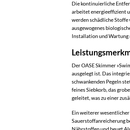
Die kontinuierliche Entf
arbeitet energieeffizient
werden schädliche Stoffe 
ausgewogenes biologische
Installation und Wartung 
Leistungsmerkma
Der OASE Skimmer »SwimSk
ausgelegt ist. Das integr
schwankenden Pegeln stets
feines Siebkorb, das grob
geleitet, was zu einer zu
Ein weiterer wesentlicher 
Sauerstoffanreicherung b
Nährstoffen und beugt Alg