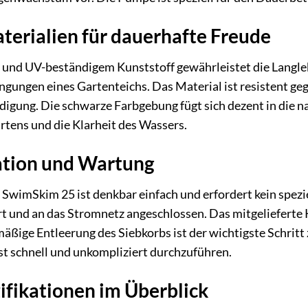
erialien für dauerhafte Freude
 und UV-beständigem Kunststoff gewährleistet die Langl
gungen eines Gartenteichs. Das Material ist resistent ge
ung. Die schwarze Farbgebung fügt sich dezent in die na
artens und die Klarheit des Wassers.
ation und Wartung
 SwimSkim 25 ist denkbar einfach und erfordert kein spezi
t und an das Stromnetz angeschlossen. Das mitgelieferte Ka
mäßige Entleerung des Siebkorbs ist der wichtigste Schrit
ist schnell und unkompliziert durchzuführen.
ifikationen im Überblick