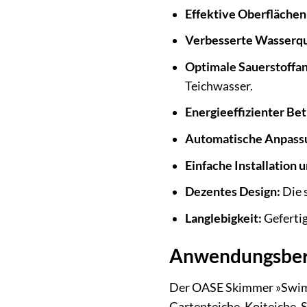
Effektive Oberflächen
Verbesserte Wasserqua
Optimale Sauerstoffa
Teichwasser.
Energieeffizienter Bet
Automatische Anpass
Einfache Installation 
Dezentes Design:
Die 
Langlebigkeit:
Gefertig
Anwendungsbere
Der OASE Skimmer »SwimSki
Gartenteiche, Koiteiche, 