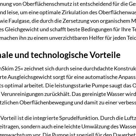
ernung von Oberflächenschmutz ist entscheidend für die G
 und leise, um eine optimale Zirkulation des Oberflächenw
wie Faulgase, die durch die Zersetzung von organischem Ma
s Gleichgewicht und schafft beste Bedingungen für Ihre 
machen ihn zu einem unverzichtbaren Helfer für jeden Tei
le und technologische Vorteile
im 25« zeichnet sich durch seine durchdachte Konstrukti
ierte Ausgleichsgewicht sorgt für eine automatische Anpa
 optimal arbeitet. Die leistungsstarke Pumpe saugt das Ob
e Verunreinigungen zurückhält. Das gereinigte Wasser wird
sätzlichen Oberflächenbewegung und damit zu einer verbes
Vorteil ist die integrierte Sprudelfunktion. Durch die Luft
eitragen, sondern auch eine leichte Umwälzung des Wasse
enwachstum vor. Die Pumpe ist speziell für den Dauerbetri