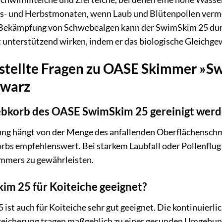
s- und Herbstmonaten, wenn Laub und Blütenpollen vermeh
r Bekämpfung von Schwebealgen kann der SwimSkim 25 durc
unterstützend wirken, indem er das biologische Gleichgew
stellte Fragen zu OASE Skimmer »Sw
hwarz
iebkorb des OASE SwimSkim 25 gereinigt wer
ung hängt von der Menge des anfallenden Oberflächenschmu
rbs empfehlenswert. Bei starkem Laubfall oder Pollenflug
immers zu gewährleisten.
im 25 für Koiteiche geeignet?
ist auch für Koiteiche sehr gut geeignet. Die kontinuier
eicherung tragen maßgeblich zu einer gesunden Umgebung fü