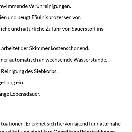
 schwimmende Verunreinigungen.
ien und beugt Fäulnisprozessen vor.
liche und natürliche Zufuhr von Sauerstoff ins
 arbeitet der Skimmer kostenschonend.
immer automatisch an wechselnde Wasserstände.
Reinigung des Siebkorbs.
gebung ein.
ange Lebensdauer.
tuationen. Er eignet sich hervorragend für naturnahe
ualität und eine klare Oberfläche Priorität haben.