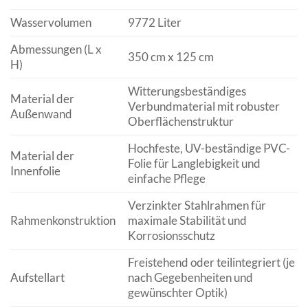
Wasservolumen
9772 Liter
Abmessungen (L x
350 cm x 125 cm
H)
Witterungsbeständiges
Material der
Verbundmaterial mit robuster
Außenwand
Oberflächenstruktur
Hochfeste, UV-beständige PVC-
Material der
Folie für Langlebigkeit und
Innenfolie
einfache Pflege
Verzinkter Stahlrahmen für
Rahmenkonstruktion
maximale Stabilität und
Korrosionsschutz
Freistehend oder teilintegriert (je
Aufstellart
nach Gegebenheiten und
gewünschter Optik)