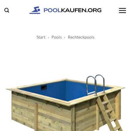
Zum
Inhalt
springen
Start
»
Pools
»
Rechteckpools