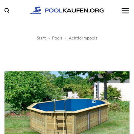
Zum
Inhalt
springen
Start
»
Pools
»
Achtformpools