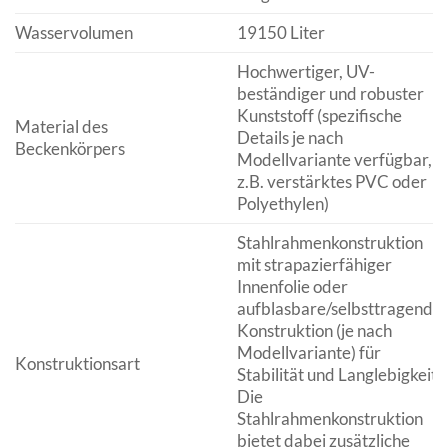
Wasservolumen
19150 Liter
Hochwertiger, UV-
beständiger und robuster
Kunststoff (spezifische
Material des
Details je nach
Beckenkörpers
Modellvariante verfügbar,
z.B. verstärktes PVC oder
Polyethylen)
Stahlrahmenkonstruktion
mit strapazierfähiger
Innenfolie oder
aufblasbare/selbsttragende
Konstruktion (je nach
Modellvariante) für
Konstruktionsart
Stabilität und Langlebigkeit.
Die
Stahlrahmenkonstruktion
bietet dabei zusätzliche