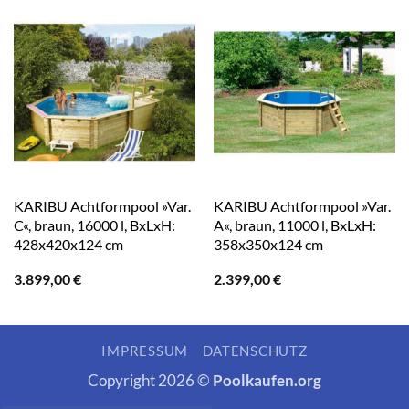
KARIBU Achtformpool »Var.
KARIBU Achtformpool »Var.
C«, braun, 16000 l, BxLxH:
A«, braun, 11000 l, BxLxH:
428x420x124 cm
358x350x124 cm
3.899,00
€
2.399,00
€
IMPRESSUM
DATENSCHUTZ
Copyright 2026 ©
Poolkaufen.org