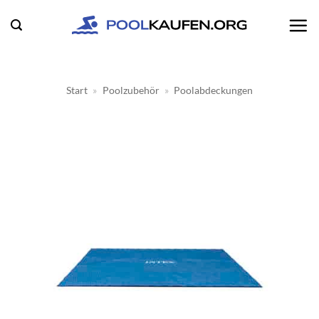
Zum
Inhalt
springen
Start
»
Poolzubehör
»
Poolabdeckungen