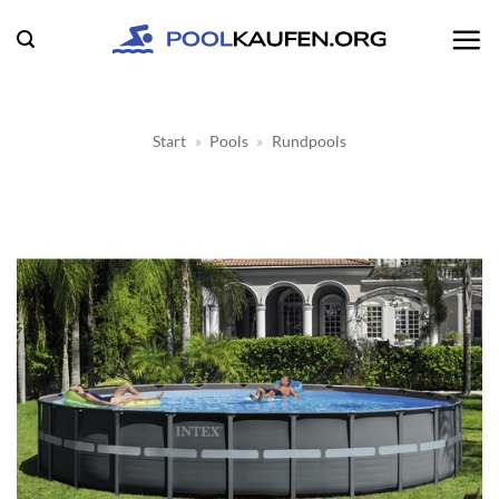
Zum
Inhalt
springen
Start
»
Pools
»
Rundpools