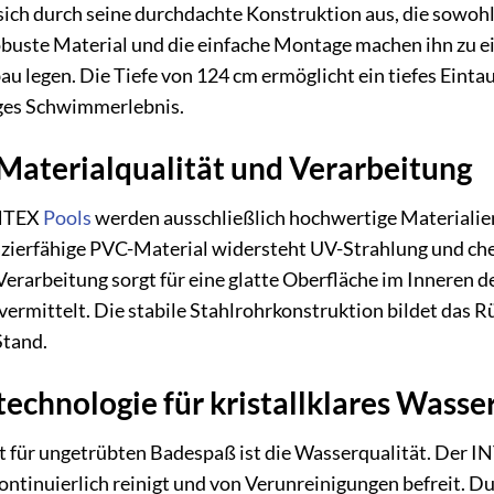
ich durch seine durchdachte Konstruktion aus, die sowohl 
obuste Material und die einfache Montage machen ihn zu ein
u legen. Die Tiefe von 124 cm ermöglicht ein tiefes Eintau
ges Schwimmerlebnis.
aterialqualität und Verarbeitung
INTEX
Pools
werden ausschließlich hochwertige Materialien
azierfähige PVC-Material widersteht UV-Strahlung und che
Verarbeitung sorgt für eine glatte Oberfläche im Inneren d
ermittelt. Die stabile Stahlrohrkonstruktion bildet das Rü
Stand.
rtechnologie für kristallklares Wasse
 für ungetrübten Badespaß ist die Wasserqualität. Der IN
kontinuierlich reinigt und von Verunreinigungen befreit. D