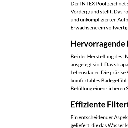
Der INTEX Pool zeichnet s
Vordergrund stellt. Das r
und unkomplizierten Aufba
Erwachsene ein vollwerti
Hervorragende M
Bei der Herstellung des 
ausgelegt sind. Das strap
Lebensdauer. Die präzise 
komfortables Badegefühl v
Befüllung einen sicheren 
Effiziente Filte
Ein entscheidender Aspekt
geliefert, die das Wasser 