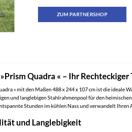
ZUM PARTNERSHOP
»Prism Quadra « – Ihr Rechteckiger
adra « mit den Maßen 488 x 244 x 107 cm ist die ideale W
en und langlebigen Stahlrahmenpool für den heimischen Ga
entspannte Stunden im kühlen Nass und verwandelt Ihren A
ität und Langlebigkeit