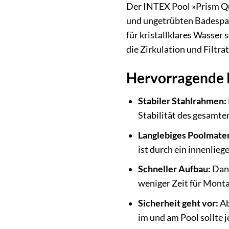
Der INTEX Pool »Prism Qu
und ungetrübten Badespaß
für kristallklares Wasser
die Zirkulation und Filtra
Hervorragende 
Stabiler Stahlrahmen:
Stabilität des gesamte
Langlebiges Poolmater
ist durch ein innenlie
Schneller Aufbau:
Dank
weniger Zeit für Monta
Sicherheit geht vor:
Ab
im und am Pool sollte j