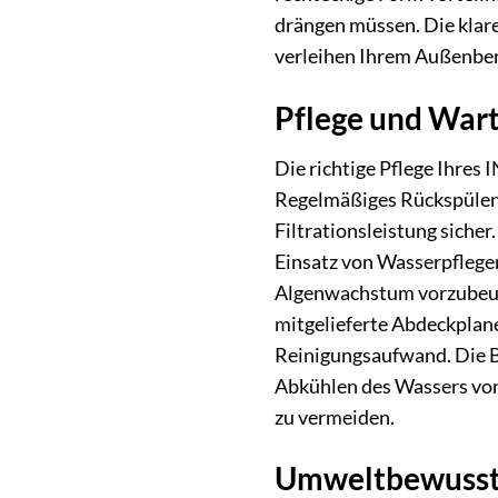
drängen müssen. Die klare
verleihen Ihrem Außenber
Pflege und War
Die richtige Pflege Ihres
Regelmäßiges Rückspülen 
Filtrationsleistung siche
Einsatz von Wasserpflegem
Algenwachstum vorzubeuge
mitgelieferte Abdeckplane
Reinigungsaufwand. Die B
Abkühlen des Wassers von 
zu vermeiden.
Umweltbewusst