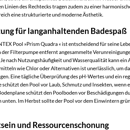
n Linien des Rechtecks tragen zudem zu einer harmonische
eich eine strukturierte und moderne Ästhetik.
tung für langanhaltenden Badespaß
 INTEX Pool »Prism Quadra « ist entscheidend für seine Le
der Filterpumpe entfernt angesammelte Verunreinigungen
r. Je nach Nutzungshäufigkeit und Wasserqualität kann ein
itteln wie Chlor oder Alternativen ist unerlässlich, um da
n. Eine tägliche Überprüfung des pH-Wertes und ein rege
 schützt den Pool vor Laub, Schmutz und Insekten, wenn er 
odenplane schützt den Poolboden vor Beschädigungen dur
unten. Im Herbst sollte der Pool vor dem Einwintern grün
sein und Ressourcenschonung