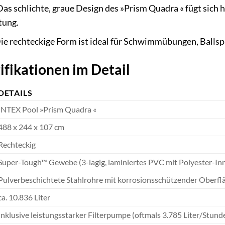
as schlichte, graue Design des »Prism Quadra « fügt sich 
tung.
ie rechteckige Form ist ideal für Schwimmübungen, Ballsp
ifikationen im Detail
DETAILS
INTEX Pool »Prism Quadra «
488 x 244 x 107 cm
Rechteckig
Super-Tough™ Gewebe (3-lagig, laminiertes PVC mit Polyester-I
Pulverbeschichtete Stahlrohre mit korrosionsschützender Oberfl
ca. 10.836 Liter
Inklusive leistungsstarker Filterpumpe (oftmals 3.785 Liter/Stunde