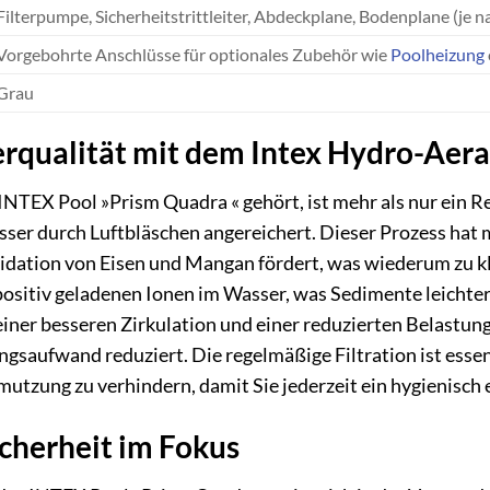
Filterpumpe, Sicherheitstrittleiter, Abdeckplane, Bodenplane (je n
Vorgebohrte Anschlüsse für optionales Zubehör wie
Poolheizung
Grau
rqualität mit dem Intex Hydro-Aer
INTEX Pool »Prism Quadra « gehört, ist mehr als nur ein 
er durch Luftbläschen angereichert. Dieser Prozess hat m
xidation von Eisen und Mangan fördert, was wiederum zu kl
positiv geladenen Ionen im Wasser, was Sedimente leichter 
 einer besseren Zirkulation und einer reduzierten Belastu
gsaufwand reduziert. Die regelmäßige Filtration ist esse
utzung zu verhindern, damit Sie jederzeit ein hygienisch
icherheit im Fokus