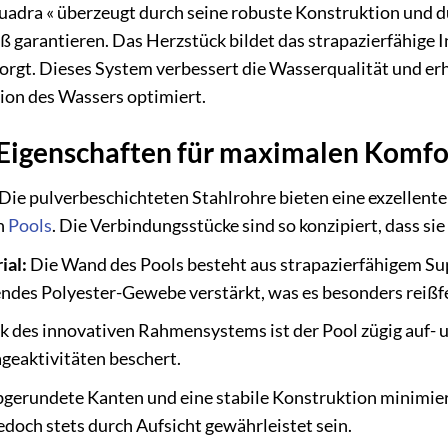
adra « überzeugt durch seine robuste Konstruktion und du
 garantieren. Das Herzstück bildet das strapazierfähige 
 sorgt. Dieses System verbessert die Wasserqualität und e
tion des Wassers optimiert.
Eigenschaften für maximalen Komfor
Die pulverbeschichteten Stahlrohre bieten eine exzellente
n
Pools
. Die Verbindungsstücke sind so konzipiert, dass si
ial:
Die Wand des Pools besteht aus strapazierfähigem S
gendes Polyester-Gewebe verstärkt, was es besonders reiß
 des innovativen Rahmensystems ist der Pool zügig auf- 
geaktivitäten beschert.
gerundete Kanten und eine stabile Konstruktion minimiere
edoch stets durch Aufsicht gewährleistet sein.