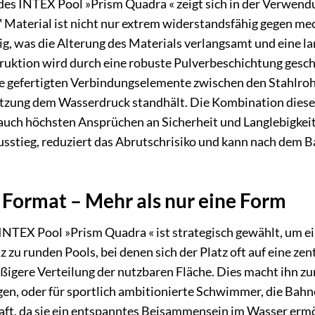
 des INTEX Pool »Prism Quadra « zeigt sich in der Verwen
Material ist nicht nur extrem widerstandsfähig gegen me
, was die Alterung des Materials verlangsamt und eine la
uktion wird durch eine robuste Pulverbeschichtung geschü
e gefertigten Verbindungselemente zwischen den Stahlrohr
utzung dem Wasserdruck standhält. Die Kombination dieser 
auch höchsten Ansprüchen an Sicherheit und Langlebigkeit g
Ausstieg, reduziert das Abrutschrisiko und kann nach dem
 Format – Mehr als nur eine Form
INTEX Pool »Prism Quadra « ist strategisch gewählt, um 
zu runden Pools, bei denen sich der Platz oft auf eine zent
igere Verteilung der nutzbaren Fläche. Dies macht ihn zur
en, oder für sportlich ambitionierte Schwimmer, die Bahne
aft, da sie ein entspanntes Beisammensein im Wasser ermög