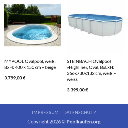
MYPOOL Ovalpool, weiß,
STEINBACH Ovalpool
BxH: 400 x 150 cm – beige
»Highline«, Oval, BxLxH:
366x730x132 cm, weiß –
3.799,00
€
weiss
3.399,00
€
IMPRESSUM
DATENSCHUTZ
Copyright 2026 ©
Poolkaufen.org