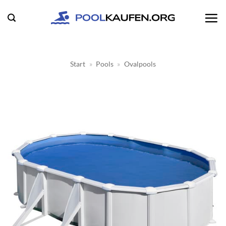
Zum
Inhalt
springen
Start
»
Pools
»
Ovalpools