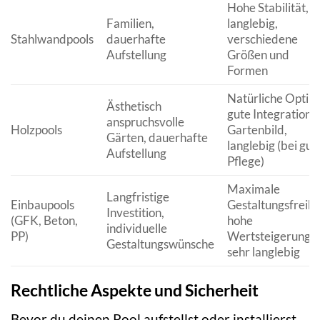
Hohe Stabilität,
Familien,
langlebig,
Stahlwandpools
dauerhafte
verschiedene
Aufstellung
Größen und
Formen
Natürliche Optik,
Ästhetisch
gute Integration i
anspruchsvolle
Holzpools
Gartenbild,
Gärten, dauerhafte
langlebig (bei gut
Aufstellung
Pflege)
Maximale
Langfristige
Einbaupools
Gestaltungsfreihe
Investition,
(GFK, Beton,
hohe
individuelle
PP)
Wertsteigerung,
Gestaltungswünsche
sehr langlebig
Rechtliche Aspekte und Sicherheit
Bevor du deinen Pool aufstellst oder installierst,