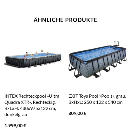
ÄHNLICHE PRODUKTE
INTEX Rechteckpool »Ultra
EXIT Toys Pool »Pools«, grau,
Quadra XTR«, Rechteckig,
BxHxL: 250 x 122 x 540 cm
BxLxH: 488x975x132 cm,
809,00
€
dunkelgrau
1.999,00
€