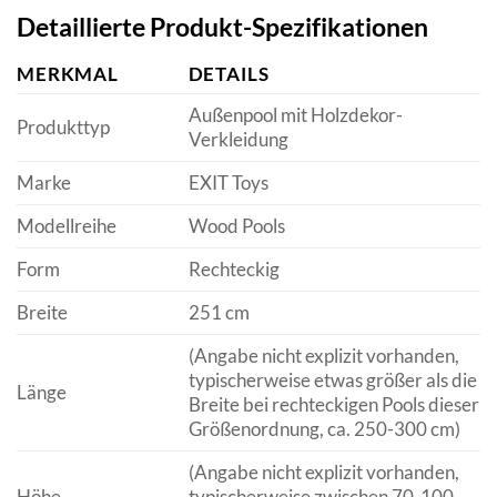
Detaillierte Produkt-Spezifikationen
MERKMAL
DETAILS
Außenpool mit Holzdekor-
Produkttyp
Verkleidung
Marke
EXIT Toys
Modellreihe
Wood Pools
Form
Rechteckig
Breite
251 cm
(Angabe nicht explizit vorhanden,
typischerweise etwas größer als die
Länge
Breite bei rechteckigen Pools dieser
Größenordnung, ca. 250-300 cm)
(Angabe nicht explizit vorhanden,
Höhe
typischerweise zwischen 70-100