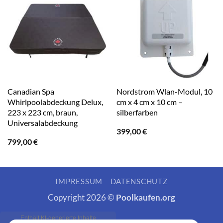
Canadian Spa
Nordstrom Wlan-Modul, 10
Whirlpoolabdeckung Delux,
cm x 4 cm x 10 cm –
223 x 223 cm, braun,
silberfarben
Universalabdeckung
399,00
€
799,00
€
IMPRESSUM
DATENSCHUTZ
Copyright 2026 ©
Poolkaufen.org