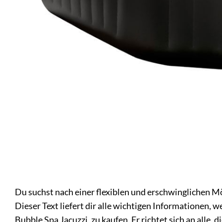
Du suchst nach einer flexiblen und erschwinglichen Mö
Dieser Text liefert dir alle wichtigen Informationen, 
Bubble Spa Jacuzzi, zu kaufen. Er richtet sich an all