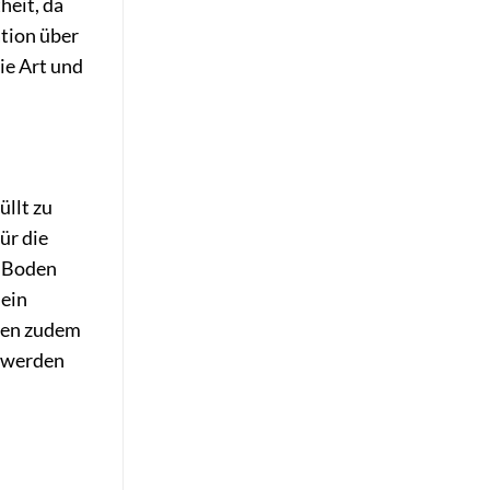
heit, da
ation über
ie Art und
üllt zu
ür die
m Boden
 ein
gen zudem
t werden