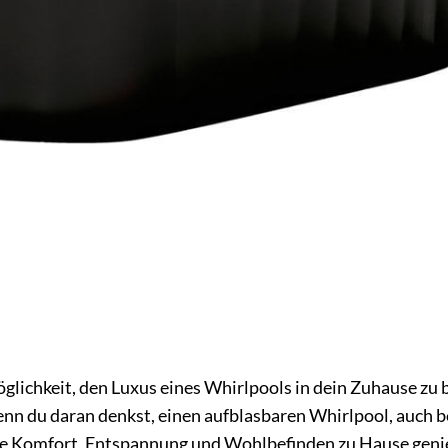
glichkeit, den Luxus eines Whirlpools in dein Zuhause zu 
wenn du daran denkst, einen aufblasbaren Whirlpool, auch b
e, die Komfort, Entspannung und Wohlbefinden zu Hause gen