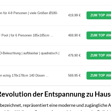
 für 4-8 Personen | viele Größen Ø180-
419,99 €
ZUM TOP AN
 Pool | für 6 Personen 185x185cm ...
469,90 €
ZUM TOP AN
-Beleuchtung | aufblasbar | quadratisch |
479,90 €
ZUM TOP AN
en eckig 178x178cm 140 Düsen ...
569,95 €
ZUM TOP AN
 Revolution der Entspannung zu Haus
i bezeichnet, repräsentiert eine moderne und zugängliche A