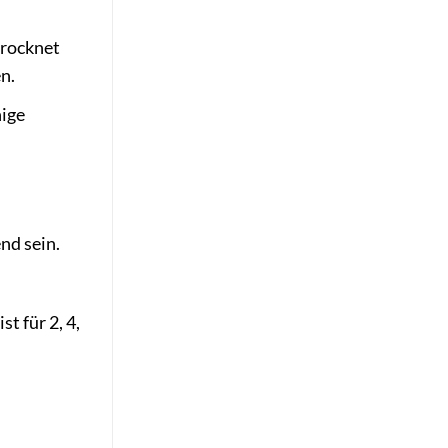
trocknet
n.
nige
nd sein.
t für 2, 4,