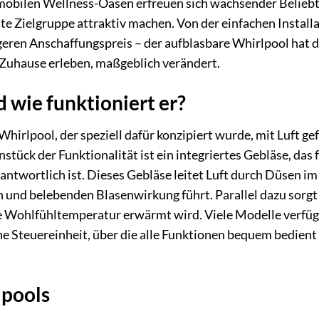
se mobilen Wellness-Oasen erfreuen sich wachsender Beliebt
reite Zielgruppe attraktiv machen. Von der einfachen Install
tigeren Anschaffungspreis – der aufblasbare Whirlpool hat d
Zuhause erleben, maßgeblich verändert.
d wie funktioniert er?
hirlpool, der speziell dafür konzipiert wurde, mit Luft gef
tück der Funktionalität ist ein integriertes Gebläse, das f
ntwortlich ist. Dieses Gebläse leitet Luft durch Düsen i
n und belebenden Blasenwirkung führt. Parallel dazu sorgt
te Wohlfühltemperatur erwärmt wird. Viele Modelle verfü
ne Steuereinheit, über die alle Funktionen bequem bedien
lpools