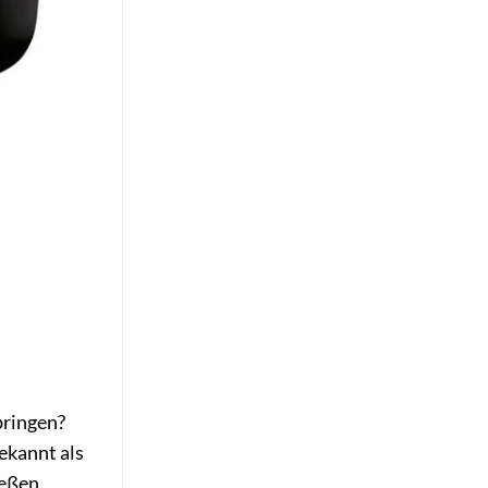
bringen?
ekannt als
ießen