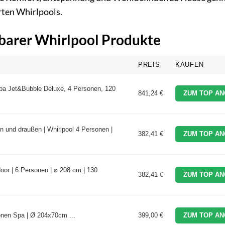
erten Whirlpools.
sbarer Whirlpool Produkte
PREIS
KAUFEN
Spa Jet&Bubble Deluxe, 4 Personen, 120
841,24 €
ZUM TOP AN
en und draußen | Whirlpool 4 Personen |
382,41 €
ZUM TOP AN
door | 6 Personen | ⌀ 208 cm | 130
382,41 €
ZUM TOP AN
nen Spa | Ø 204x70cm ...
399,00 €
ZUM TOP AN