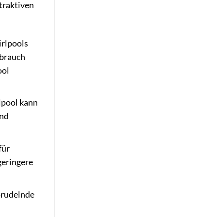
ttraktiven
irlpools
ebrauch
ool
lpool kann
end
für
geringere
prudelnde